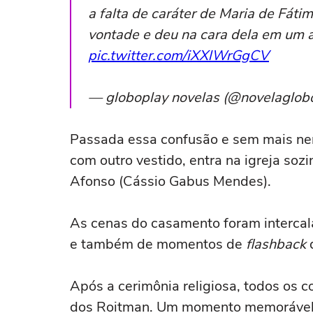
a falta de caráter de Maria de Fátim
vontade e deu na cara dela em um a
pic.twitter.com/iXXlWrGgCV
— globoplay novelas (@novelaglob
Passada essa confusão e sem mais nen
com outro vestido, entra na igreja soz
Afonso (Cássio Gabus Mendes).
As cenas do casamento foram intercal
e também de momentos de
flashback
d
Após a cerimônia religiosa, todos os
dos Roitman. Um momento memorável d