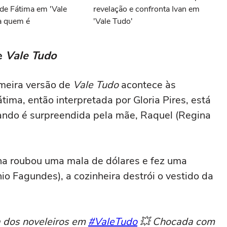
de Fátima em 'Vale
revelação e confronta Ivan em
a quem é
'Vale Tudo'
de
Vale Tudo
meira versão de
Vale Tudo
acontece às
ima, então interpretada por Gloria Pires, está
ando é surpreendida pela mãe, Raquel (Regina
lha roubou uma mala de dólares e fez uma
o Fagundes), a cozinheira destrói o vestido da
a dos noveleiros em
#ValeTudo
💥 Chocada com