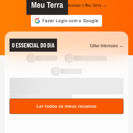
Meu Terra
Acessar o Meu Terra →
O ESSENCIAL DO DIA
Editar interesses →
Ler todos os meus resumos