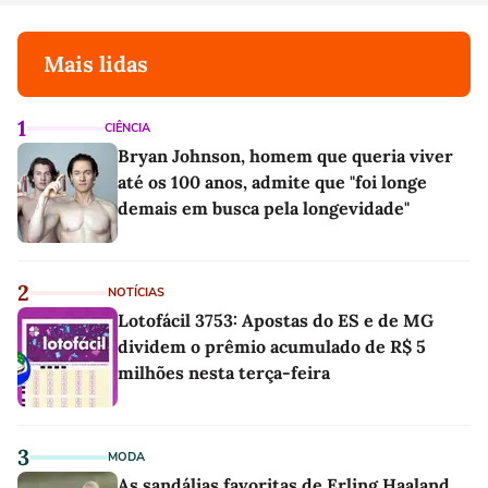
Mais lidas
1
CIÊNCIA
Bryan Johnson, homem que queria viver
até os 100 anos, admite que "foi longe
demais em busca pela longevidade"
2
NOTÍCIAS
Lotofácil 3753: Apostas do ES e de MG
dividem o prêmio acumulado de R$ 5
milhões nesta terça-feira
3
MODA
As sandálias favoritas de Erling Haaland