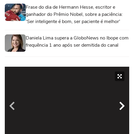
Frase do dia de Hermann Hesse, escritor e
ganhador do Prêmio Nobel, sobre a paciência:
'Ser inteligente é bom, ser paciente é melhor'
Daniela Lima supera a GloboNews no Ibope com
frequência 1 ano após ser demitida do canal