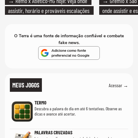
→ Remo x Atlético-MG hoje: veja onde
→ Grêmio x São P
assistir, horário e prováveis escalações
onde assistir e e
O Terra é uma fonte de informação confiável e combate
fake news.
Adicione como fonte
preferencial no Google
MEUS JOGOS
Acessar →
TERMO
Descubra a palavra do dia em até 6 tentativas. Observe as
dicas e avance até acertar.
PALAVRAS CRUZADAS