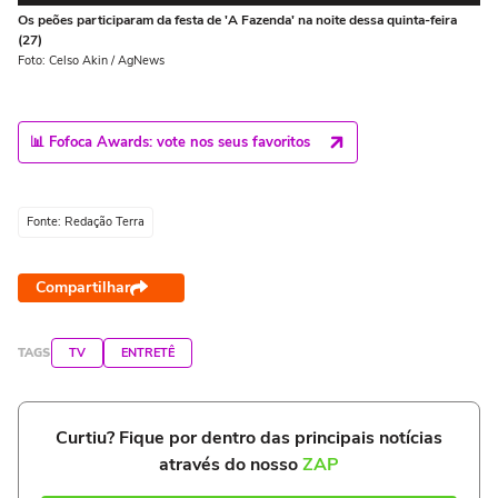
Os peões participaram da festa de 'A Fazenda' na noite dessa quinta-feira
Fá
(27)
Fot
Foto: Celso Akin / AgNews
📊 Fofoca Awards: vote nos seus favoritos
Fonte: Redação Terra
Compartilhar
TAGS
TV
ENTRETÊ
Curtiu? Fique por dentro das principais notícias
através do nosso
ZAP