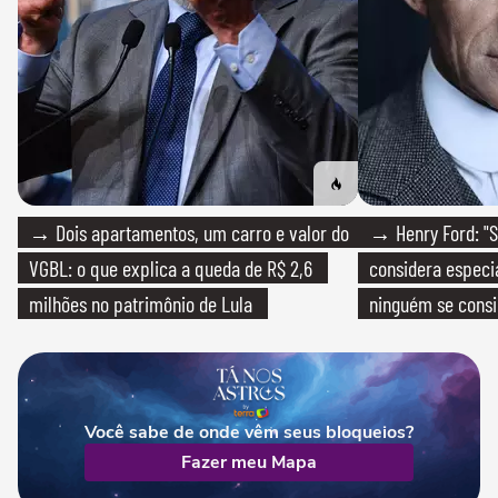
→ Dois apartamentos, um carro e valor do
→ Henry Ford: "S
VGBL: o que explica a queda de R$ 2,6
considera especia
milhões no patrimônio de Lula
ninguém se consi
realmente conhec
Você sabe de onde vêm seus bloqueios?
Fazer meu Mapa