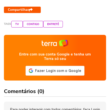
Compartilhar
TAGS
TV
CONTIGO
ENTRETÊ
Entre com sua conta Google e tenha um
Terra só seu
Comentários (0)
Para poder interagir com todos comentários, faça Login