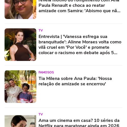
revela motivo do rompimento com Ana
Paula Renault e choca ao reatar
amizade com Samira: 'Abismo que não
é fácil de reverter'
TV
Entrevista | 'Vanessa esfrega sua
branquitude': Alinne Moraes volta como
vilã cruel em 'Por Você' e promete
colocar o racismo em debate após 5
anos longe das novelas
FAMOSOS
Tia Milena sobre Ana Paula: 'Nossa
relação de amizade se encerrou'
TV
Ama um cinema em casa? 10 séries da
Netflix para maratonar ainda em 2026