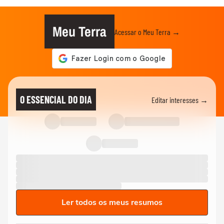
Meu Terra
Acessar o Meu Terra →
O ESSENCIAL DO DIA
Editar interesses →
Ler todos os meus resumos