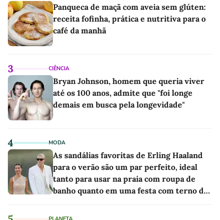
Panqueca de maçã com aveia sem glúten:
receita fofinha, prática e nutritiva para o
café da manhã
3
CIÊNCIA
Bryan Johnson, homem que queria viver
até os 100 anos, admite que "foi longe
demais em busca pela longevidade"
4
MODA
As sandálias favoritas de Erling Haaland
para o verão são um par perfeito, ideal
tanto para usar na praia com roupa de
banho quanto em uma festa com terno de
linho
5
PLANETA