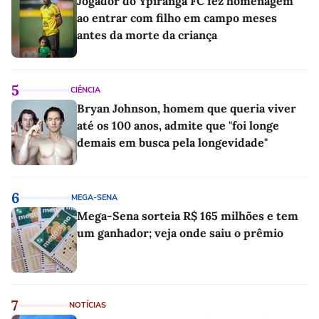
Jogador do Ypiranga FC fez homenagem
ao entrar com filho em campo meses
antes da morte da criança
5
CIÊNCIA
Bryan Johnson, homem que queria viver
até os 100 anos, admite que "foi longe
demais em busca pela longevidade"
6
MEGA-SENA
Mega-Sena sorteia R$ 165 milhões e tem
um ganhador; veja onde saiu o prêmio
7
NOTÍCIAS