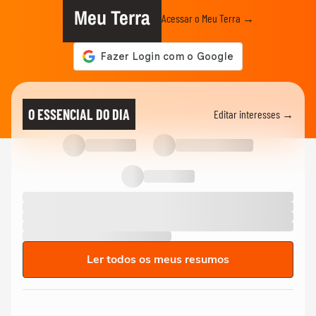
Meu Terra
Acessar o Meu Terra →
O ESSENCIAL DO DIA
Editar interesses →
Ler todos os meus resumos