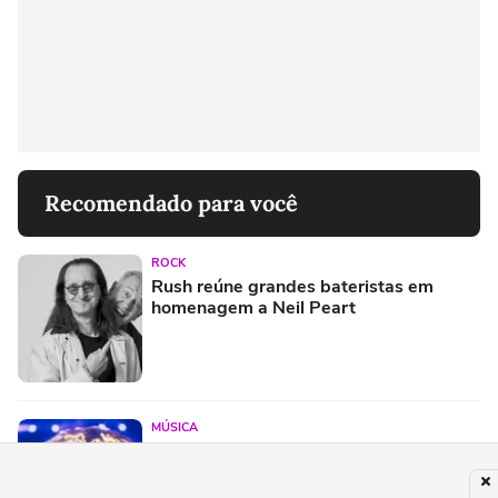
Recomendado para você
ROCK
Rush reúne grandes bateristas em
homenagem a Neil Peart
MÚSICA
Xuxa caminha para "sold out" no
Maracanã após esgotar duas noites no
estádio do Palmeiras