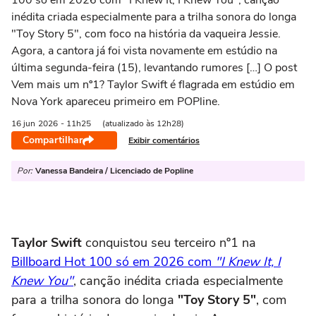
100 só em 2026 com "I Knew It, I Knew You", canção
inédita criada especialmente para a trilha sonora do longa
"Toy Story 5", com foco na história da vaqueira Jessie.
Agora, a cantora já foi vista novamente em estúdio na
última segunda-feira (15), levantando rumores […] O post
Vem mais um nº1? Taylor Swift é flagrada em estúdio em
Nova York apareceu primeiro em POPline.
16 jun
2026
- 11h25
(atualizado às 12h28)
Compartilhar
Exibir comentários
Por:
Vanessa Bandeira / Licenciado de Popline
Taylor Swift
conquistou seu terceiro nº1 na
Billboard Hot 100 só em 2026 com
"I Knew It, I
Knew You"
, canção inédita criada especialmente
para a trilha sonora do longa
"Toy Story 5"
, com