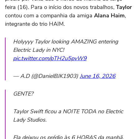
feira (16). Para o início dos novos trabalhos,
Taylor
contou com a companhia da amiga
Alana Haim
,
integrante do trio HAIM.
Holyyyy Taylor looking AMAZING entering
Electric Lady in NYC!
pic.twitter.com/pTH2u5pvW9
— A.D (@DanielBJK1903)
June 16, 2026
GENTE?
Taylor Swift ficou a NOITE TODA no Electric
Lady Studios.
Ela deixou os prédio às 6 HORAS da manhã,