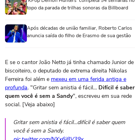
'KPop Demon Hunters' completa 54 semanas no
topo da parada de trilhas sonoras da Billboard
Após décadas de união familiar, Roberto Carlos
anuncia saída do filho de Erasmo de sua gestão
E se o cantor João Netto já tinha chamado Junior de
biscoiteiro, o deputado de extrema direita Nikolas
Ferreira foi além e
mexeu em uma ferida antiga e
profunda
. "Gritar sem anistia é fácil…
Difícil é saber
quem você é sem a Sandy
", escreveu em sua rede
social. [Veja abaixo]
Gritar sem anistia é fácil…difícil é saber quem
você é sem a Sandy.
pic.twitter.com/NXx6i8V39x