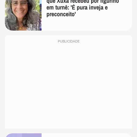
que Xuxa recebeu por figurino
em turnê: 'É pura inveja e
preconceito'
PUBLICIDADE