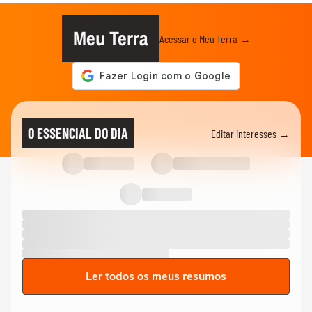
Meu Terra
Acessar o Meu Terra →
O ESSENCIAL DO DIA
Editar interesses →
Ler todos os meus resumos