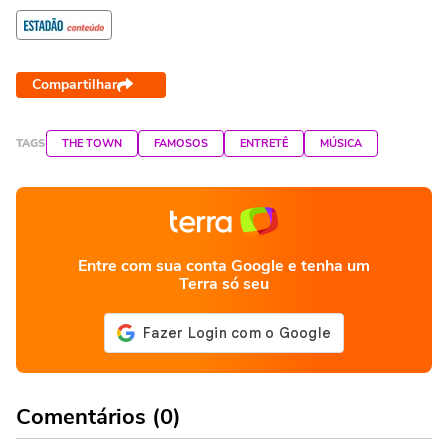
Compartilhar
TAGS
THE TOWN
FAMOSOS
ENTRETÊ
MÚSICA
Entre com sua conta Google e tenha um
Terra só seu
Comentários (0)