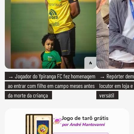
→ Jogador do Ypiranga FC fez homenagem
→ Repórter demi
ao entrar com filho em campo meses antes
locutor em loja e
da morte da criança
versátil
Jogo de tarô grátis
por André Mantovanni