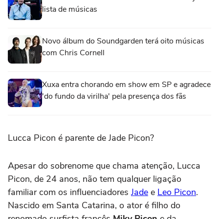
lista de músicas
Novo álbum do Soundgarden terá oito músicas
com Chris Cornell
Xuxa entra chorando em show em SP e agradece
'do fundo da virilha' pela presença dos fãs
Lucca Picon é parente de Jade Picon?
Apesar do sobrenome que chama atenção, Lucca
Picon, de 24 anos, não tem qualquer ligação
familiar com os influenciadores
Jade
e
Leo Picon
.
Nascido em Santa Catarina, o ator é filho do
renomado surfista francês
Miky Picon
e da