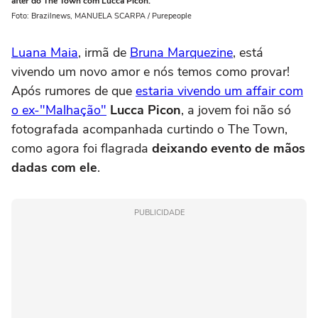
after do The Town com Lucca Picon.
Foto: Brazilnews, MANUELA SCARPA / Purepeople
Luana Maia
, irmã de
Bruna Marquezine
, está
vivendo um novo amor e nós temos como provar!
Após rumores de que
estaria vivendo um affair com
o ex-"Malhação"
Lucca Picon
, a jovem foi não só
fotografada acompanhada curtindo o The Town,
como agora foi flagrada
deixando evento de mãos
dadas com ele
.
PUBLICIDADE