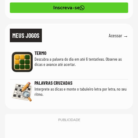
Inscreva-se
MEUS JOGOS
Acessar →
TERMO
Descubra a palavra do dia em até 6 tentativas. Observe as
dicas e avance até acertar.
PALAVRAS CRUZADAS
Interprete as dicas e monte o tabuleiro letra por letra, no seu
ritmo.
PUBLICIDADE