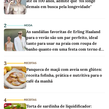
até os 100 anos, admite que "foi longe
demais em busca pela longevidade"
2
MODA
As sandálias favoritas de Erling Haaland
para o verão são um par perfeito, ideal
tanto para usar na praia com roupa de
banho quanto em uma festa com terno de
linho
3
RECEITAS
Panqueca de maçã com aveia sem glúten:
receita fofinha, prática e nutritiva para o
café da manhã
4
RECEITAS
Torta de sardinha de liquidificador: