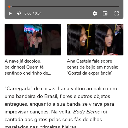
Loaded
:
2.52%
Current
0:00
/
DurationÂ
0:54
Play
Desmutar
Picture-
Video
TimeÂ
in-
Picture
A nave já decolou,
Ana Castela fala sobre
baixinhos! Quem tá
cenas de beijo em novela:
sentindo cheirinho de
‘Gostei da experiência’
nostalgia no ar?
#Sonoranapista
“Carregada” de coisas, Lana voltou ao palco com
uma bandeira do Brasil, flores e outros objetos
entregues, enquanto a sua banda se virava para
improvisar canções. Na volta,
Body Eletric
foi
cantada aos gritos pelos seus fãs de olhos
marejados nas primeiras fileiras.