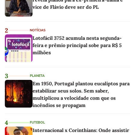
vice de Flávio deve ser do PL
2
NOTÍCIAS
Lotofácil 3752 acumula nesta segunda-
feira e prêmio principal sobe para R$ 5
milhões
3
PLANETA
Em 1950, Portugal plantou eucaliptos para
estabilizar seus solos. Sem saber,
multiplicou a velocidade com que os
incêndios se propagam
4
FUTEBOL
Internacional x Corinthians: Onde assistir