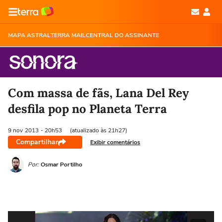
MAPA ASTRAL
TERRA MAIL
CENTRAL DO ASSINANTE
Com massa de fãs, Lana Del Rey
desfila pop no Planeta Terra
9 nov
2013
- 20h53
(atualizado às 21h27)
Compartilhar
Exibir comentários
Por:
Osmar Portilho