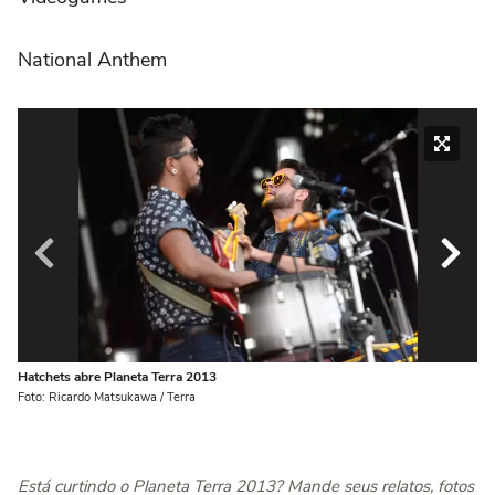
National Anthem
Hatchets abre Planeta Terra 2013
Ha
Foto: Ricardo Matsukawa / Terra
Fot
Está curtindo o Planeta Terra 2013? Mande seus relatos, fotos