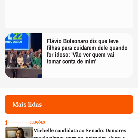
Flávio Bolsonaro diz que teve
filhas para cuidarem dele quando
for idoso: 'Vão ver quem vai
tomar conta de mim'
Mais lidas
1
ELEIÇÕES
Michelle candidata ao Senado: Damares
revela planos para ex-primeira-dama e