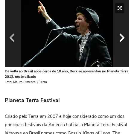
De volta ao Brasil após cerca de 10 ano, Beck se apresentou no Planeta Terra
Be
2013, neste sábado
Fot
Foto: Mauro Pimentel / Terra
Planeta Terra Festival
Criado pelo Terra em 2007 e hoje considerado como um dos
principais festivais da América Latina, o Planeta Terra Festival
já trouxe ao Brasil nomes como Gossip, Kings of Leon, The