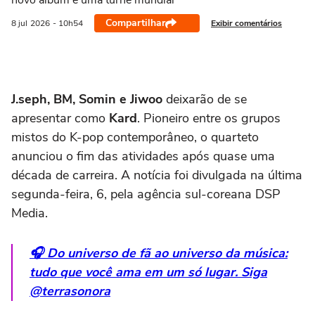
novo álbum e uma turnê mundial
Compartilhar
Exibir comentários
8 jul
2026
- 10h54
J.seph, BM, Somin e Jiwoo
deixarão de se
apresentar como
Kard
. Pioneiro entre os grupos
mistos do K-pop contemporâneo, o quarteto
anunciou o fim das atividades após quase uma
década de carreira. A notícia foi divulgada na última
segunda-feira, 6, pela agência sul-coreana DSP
Media.
🎧 Do universo de fã ao universo da música:
tudo que você ama em um só lugar. Siga
@terrasonora