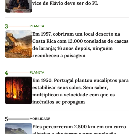
vice de Flávio deve ser do PL
3
PLANETA
Em 1997, cobriram um local deserto na
Costa Rica com 12.000 toneladas de cascas
de laranja; 16 anos depois, ninguém
reconheceu a paisagem
4
PLANETA
Em 1950, Portugal plantou eucaliptos para
estabilizar seus solos. Sem saber,
multiplicou a velocidade com que os
incêndios se propagam
5
MOBILIDADE
Eles percorreram 2.500 km em um carro
elétrico e chegaram a uma conclusão