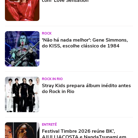
com 'Love Sensation'
ROCK
'Não há nada melhor': Gene Simmons,
do KISS, escolhe clássico de 1984
ROCK IN RIO
Stray Kids prepara álbum inédito antes
do Rock in Rio
ENTRETÊ
Festival Timbre 2026 reúne BK’,
AJULLIACOSTA e NandaTsunami em