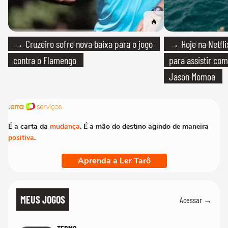
→ Cruzeiro sofre nova baixa para o jogo
→ Hoje na Netflix
contra o Flamengo
para assistir com
Jason Momoa
É a carta da
mudança
. É a mão do destino agindo de maneira
positiva
.
Aprenda a Ler Tarô
MEUS JOGOS
Acessar →