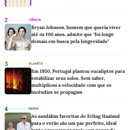
2
CIÊNCIA
Bryan Johnson, homem que queria viver
até os 100 anos, admite que "foi longe
demais em busca pela longevidade"
3
PLANETA
Em 1950, Portugal plantou eucaliptos para
estabilizar seus solos. Sem saber,
multiplicou a velocidade com que os
incêndios se propagam
4
MODA
As sandálias favoritas de Erling Haaland
para o verão são um par perfeito, ideal
tanto para usar na praia com roupa de