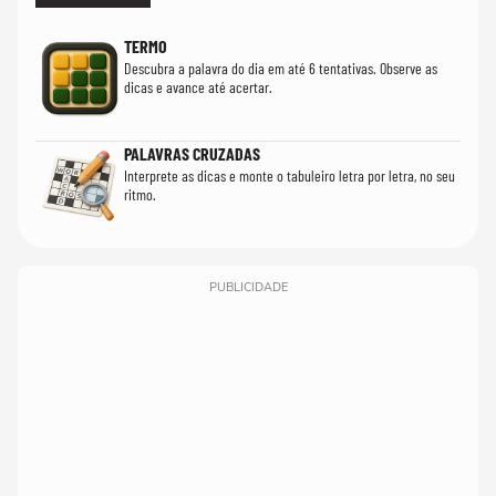
TERMO
Descubra a palavra do dia em até 6 tentativas. Observe as
dicas e avance até acertar.
PALAVRAS CRUZADAS
Interprete as dicas e monte o tabuleiro letra por letra, no seu
ritmo.
PUBLICIDADE