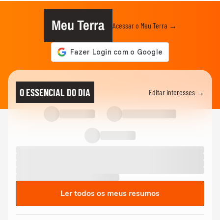
Meu Terra
Acessar o Meu Terra →
O ESSENCIAL DO DIA
Editar interesses →
Ler todos os meus resumos