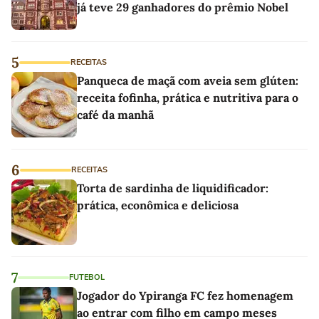
já teve 29 ganhadores do prêmio Nobel
5
RECEITAS
Panqueca de maçã com aveia sem glúten:
receita fofinha, prática e nutritiva para o
café da manhã
6
RECEITAS
Torta de sardinha de liquidificador:
prática, econômica e deliciosa
7
FUTEBOL
Jogador do Ypiranga FC fez homenagem
ao entrar com filho em campo meses