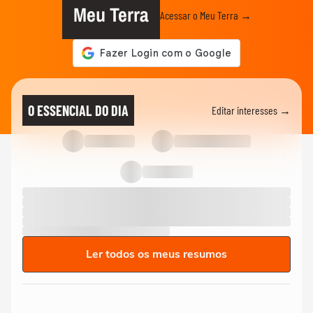
Meu Terra
Acessar o Meu Terra →
O ESSENCIAL DO DIA
Editar interesses →
Ler todos os meus resumos