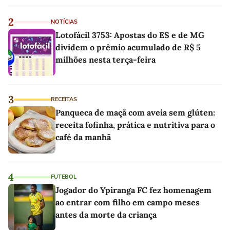
linho
2
NOTÍCIAS
Lotofácil 3753: Apostas do ES e de MG
dividem o prêmio acumulado de R$ 5
milhões nesta terça-feira
3
RECEITAS
Panqueca de maçã com aveia sem glúten:
receita fofinha, prática e nutritiva para o
café da manhã
4
FUTEBOL
Jogador do Ypiranga FC fez homenagem
ao entrar com filho em campo meses
antes da morte da criança