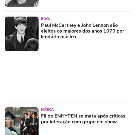
ROCK
Paul McCartney e John Lennon são
eleitos os maiores dos anos 1970 por
lendário músico
MÚSICA
Fã do ENHYPEN se mata após críticas
por interação com grupo em show