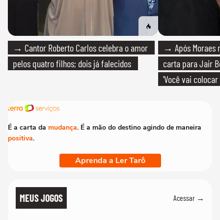
→ Cantor Roberto Carlos celebra o amor
→ Após Moraes ne
pelos quatro filhos; dois já falecidos
carta para Jair B
'Você vai colocar
mim'
É a carta da
mudança
. É a mão do destino agindo de maneira
positiva
.
Aprenda a Ler Tarô
MEUS JOGOS
Acessar →