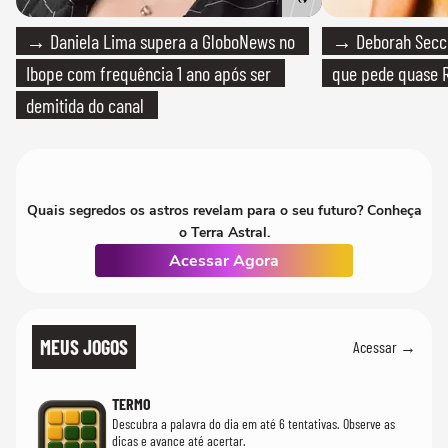
→ Daniela Lima supera a GloboNews no
→ Deborah Secco
Ibope com frequência 1 ano após ser
que pede quase R
demitida do canal
Quais segredos os astros revelam para o seu futuro? Conheça
o Terra Astral.
Acessar Agora
MEUS JOGOS
Acessar →
TERMO
Descubra a palavra do dia em até 6 tentativas. Observe as
dicas e avance até acertar.