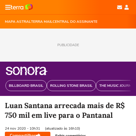
MAPA ASTRAL
TERRA MAIL
CENTRAL DO ASSINANTE
PUBLICIDADE
BILLBOARD BRASIL
ROLLING STONE BRASIL
THE MUSIC JOURNAL
Luan Santana arrecada mais de R$
750 mil em live para o Pantanal
24 nov
2020
- 10h31
(atualizado às 16h10)
Compartilhar
Exibir comentários