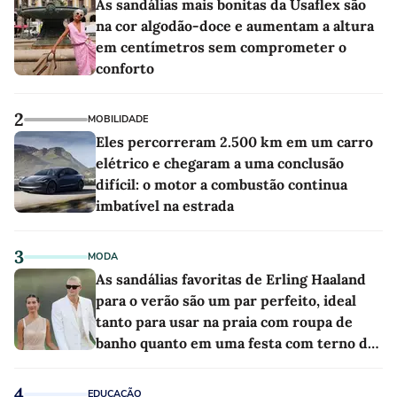
As sandálias mais bonitas da Usaflex são
na cor algodão-doce e aumentam a altura
em centímetros sem comprometer o
conforto
2
MOBILIDADE
Eles percorreram 2.500 km em um carro
elétrico e chegaram a uma conclusão
difícil: o motor a combustão continua
imbatível na estrada
3
MODA
As sandálias favoritas de Erling Haaland
para o verão são um par perfeito, ideal
tanto para usar na praia com roupa de
banho quanto em uma festa com terno de
linho
4
EDUCAÇÃO