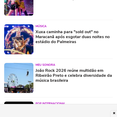
MÚSICA
Xuxa caminha para "sold out" no
Maracanã após esgotar duas noites no
estádio do Palmeiras
MEU SONORA
João Rock 2026 reúne multidão em
Ribeirão Preto e celebra diversidade da
música brasileira
POP INTERNACIONAL
Com apenas quatro membros,
NewJeans confirma comeback