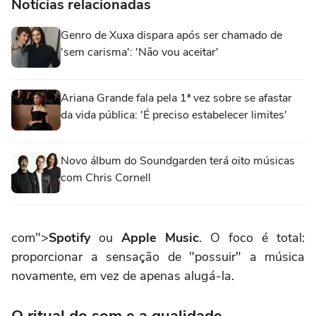
Notícias relacionadas
Genro de Xuxa dispara após ser chamado de
'sem carisma': 'Não vou aceitar'
Ariana Grande fala pela 1ª vez sobre se afastar
da vida pública: 'É preciso estabelecer limites'
Novo álbum do Soundgarden terá oito músicas
com Chris Cornell
com">
Spotify
ou
Apple Music
. O foco é total:
proporcionar a sensação de "possuir" a música
novamente, em vez de apenas alugá-la.
O ritual do som e a qualidade