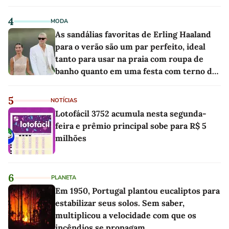
4
MODA
As sandálias favoritas de Erling Haaland
para o verão são um par perfeito, ideal
tanto para usar na praia com roupa de
banho quanto em uma festa com terno de
linho
5
NOTÍCIAS
Lotofácil 3752 acumula nesta segunda-
feira e prêmio principal sobe para R$ 5
milhões
6
PLANETA
Em 1950, Portugal plantou eucaliptos para
estabilizar seus solos. Sem saber,
multiplicou a velocidade com que os
incêndios se propagam