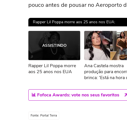
pouco antes de pousar no Aeroporto d
Rapper Lil Poppa morre aos 25 anos nos EUA:
Ops!
ASSISTINDO
Não foi pos
Rapper Lil Poppa morre
Ana Castela mostra
Tent
aos 25 anos nos EUA
produção para encont
brinca: 'Está na hora 
um date'
📊 Fofoca Awards: vote nos seus favoritos
Fonte: Portal Terra