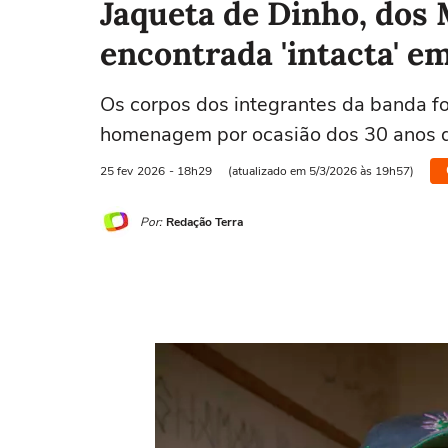
Jaqueta de Dinho, dos
encontrada 'intacta' 
Os corpos dos integrantes da banda f
homenagem por ocasião dos 30 anos d
25 fev
2026
- 18h29
(atualizado em 5/3/2026 às 19h57)
Por:
Redação Terra