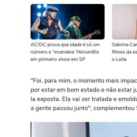
AC/DC prova que idade é só um
Sabrina Ca
número e ‘incendeia’ MorumBis
filmes da e
em primeiro show em SP
o Lolla
"Foi, para mim, o momento mais impacta
por estar em bom estado e não estar 
la exposta. Ela vai ser tratada e emol
a gente passou junto", complemento