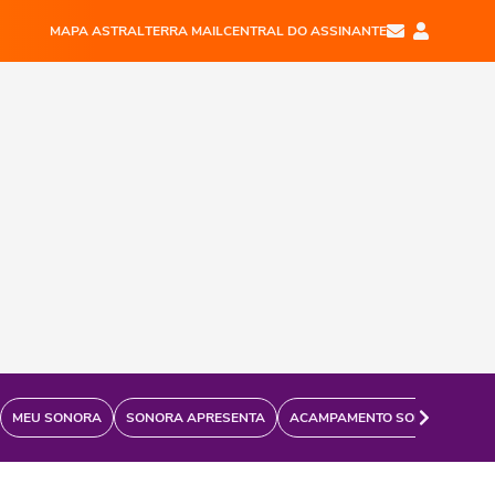
MAPA ASTRAL
TERRA MAIL
CENTRAL DO ASSINANTE
MEU SONORA
SONORA APRESENTA
ACAMPAMENTO SONORA
FÃ