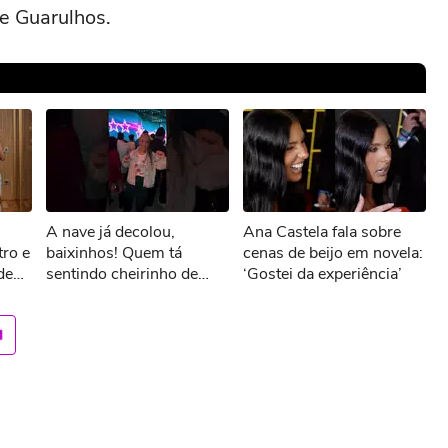
e Guarulhos.
sível reproduzir o vídeo
A nave já decolou,
Ana Castela fala sobre
ar novamente
ro e
baixinhos! Quem tá
cenas de beijo em novela:
de
sentindo cheirinho de
‘Gostei da experiência’
nostalgia no ar?
#Sonoranapista