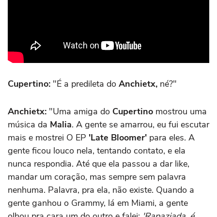
Cupertino:
"É a predileta do
Anchietx,
né?"
Anchietx:
"Uma amiga do
Cupertino
mostrou uma
música da
Malia
. A gente se amarrou, eu fui escutar
mais e mostrei O EP
'Late Bloomer'
para eles. A
gente ficou louco nela, tentando contato, e ela
nunca respondia. Até que ela passou a dar like,
mandar um coração, mas sempre sem palavra
nenhuma. Palavra, pra ela, não existe. Quando a
gente ganhou o Grammy, lá em Miami, a gente
olhou pra cara um do outro e falei:
'Rapaziada, é