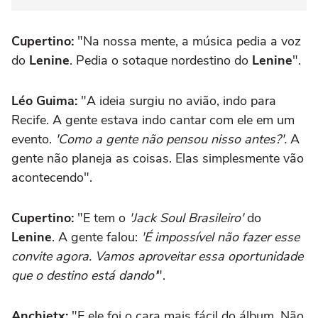
Cupertino:
"Na nossa mente, a música pedia a voz
do
Lenine
. Pedia o sotaque nordestino do
Lenine
".
Léo Guima:
"A ideia surgiu no avião, indo para
Recife. A gente estava indo cantar com ele em um
evento.
'Como a gente não pensou nisso antes?'.
A
gente não planeja as coisas. Elas simplesmente vão
acontecendo".
Cupertino:
"E tem o
'Jack Soul Brasileiro'
do
Lenine
. A gente falou:
'É impossível não fazer esse
convite agora. Vamos aproveitar essa oportunidade
que o destino está dando'
".
Anchietx:
"E ele foi o cara mais fácil do álbum. Não