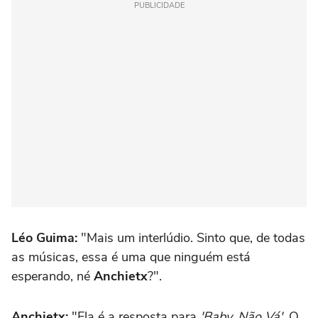
PUBLICIDADE
Léo Guima:
"Mais um interlúdio. Sinto que, de todas
as músicas, essa é uma que ninguém está
esperando, né
Anchietx
?".
Anchietx:
"Ela é a resposta para
'Baby, Não Vá'.
O