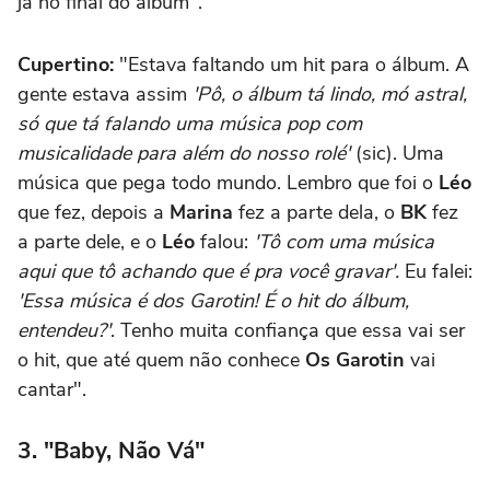
já no final do álbum".
Cupertino:
"Estava faltando um hit para o álbum. A
gente estava assim
'Pô, o álbum tá lindo, mó astral,
só que tá falando uma música pop com
musicalidade para além do nosso rolé'
(sic). Uma
música que pega todo mundo. Lembro que foi o
Léo
que fez, depois a
Marina
fez a parte dela, o
BK
fez
a parte dele, e o
Léo
falou:
'Tô com uma música
aqui que tô achando que é pra você gravar'.
Eu falei:
'Essa música é dos Garotin! É o hit do álbum,
entendeu?'
. Tenho muita confiança que essa vai ser
o hit, que até quem não conhece
Os Garotin
vai
cantar".
3. "Baby, Não Vá"