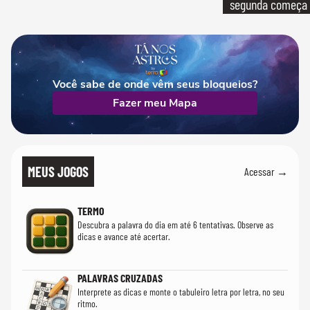
segunda começa
que só temos um
Você sabe de onde vêm seus bloqueios?
Fazer meu Mapa
MEUS JOGOS
Acessar →
TERMO
Descubra a palavra do dia em até 6 tentativas. Observe as
dicas e avance até acertar.
PALAVRAS CRUZADAS
Interprete as dicas e monte o tabuleiro letra por letra, no seu
ritmo.