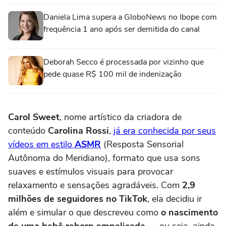
Daniela Lima supera a GloboNews no Ibope com
frequência 1 ano após ser demitida do canal
Deborah Secco é processada por vizinho que
pede quase R$ 100 mil de indenização
Carol Sweet
, nome artístico da criadora de
conteúdo
Carolina Rossi
,
já era conhecida por seus
vídeos em estilo
ASMR
(Resposta Sensorial
Autônoma do Meridiano), formato que usa sons
suaves e estímulos visuais para provocar
relaxamento e sensações agradáveis. Com
2,9
milhões de seguidores no TikTok
, ela decidiu ir
além e simular o que descreveu como
o nascimento
de uma bebê reborn empelicada
— ou seja, ainda