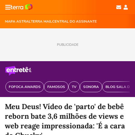
MAPA ASTRAL
TERRA MAIL
CENTRAL DO ASSINANTE
PUBLICIDADE
FOFOCA AWARDS
FAMOSOS
TV
SONORA
BLOG SALA DE 
Meu Deus! Vídeo de 'parto' de bebê
reborn bate 3,6 milhões de views e
web reage impressionada: 'É a cara