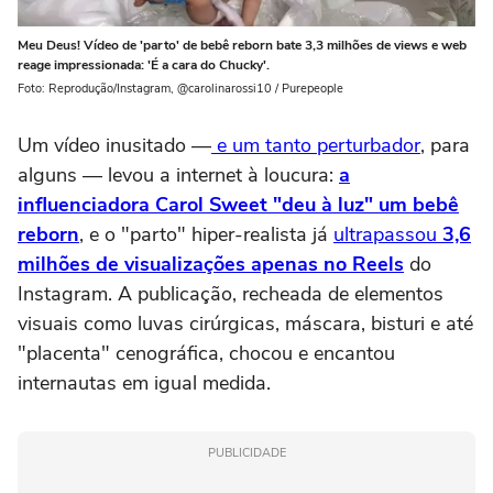
Meu Deus! Vídeo de 'parto' de bebê reborn bate 3,3 milhões de views e web
reage impressionada: 'É a cara do Chucky'.
Foto: Reprodução/Instagram, @carolinarossi10 / Purepeople
Um vídeo inusitado —
e um tanto perturbador
, para
alguns — levou a internet à loucura:
a
influenciadora Carol Sweet "deu à luz" um bebê
reborn
, e o "parto" hiper-realista já
ultrapassou
3,6
milhões de visualizações apenas no Reels
do
Instagram. A publicação, recheada de elementos
visuais como luvas cirúrgicas, máscara, bisturi e até
"placenta" cenográfica, chocou e encantou
internautas em igual medida.
PUBLICIDADE