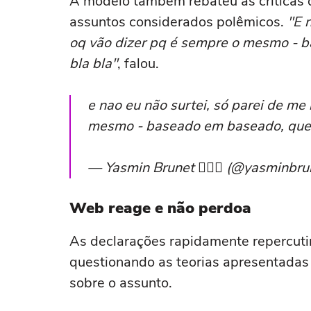
A modelo também rebateu as críticas
assuntos considerados polêmicos.
"E 
oq vão dizer pq é sempre o mesmo - b
bla bla"
, falou.
e nao eu não surtei, só parei de me
mesmo - baseado em baseado, que d
— Yasmin Brunet 🧜🏻‍♀️ (@yasminbr
Web reage e não perdoa
As declarações rapidamente repercuti
questionando as teorias apresentadas
sobre o assunto.