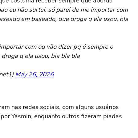
 que costuma receber sempre que aborda
nao eu não surtei, só parei de me importar com
aseado em baseado, que droga q ela usou, bla
 importar com oq vão dizer pq é sempre o
roga q ela usou, bla bla bla
unet1)
May 26, 2026
ram nas redes sociais, com alguns usuários
 por Yasmin, enquanto outros fizeram piadas