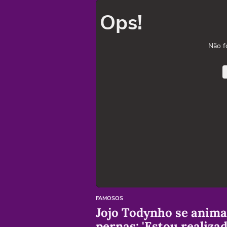
Ops!
Não f
FAMOSOS
Jojo Todynho se anima 
pernas: 'Estou realizad