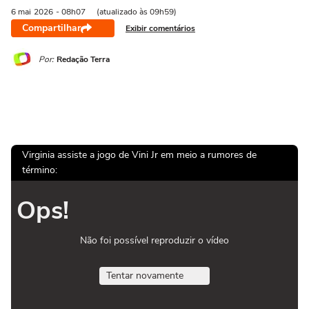
6 mai
2026
- 08h07
(atualizado às 09h59)
Compartilhar
Exibir comentários
Por:
Redação Terra
Virginia assiste a jogo de Vini Jr em meio a rumores de
término:
Ops!
Não foi possível reproduzir o vídeo
Tentar novamente