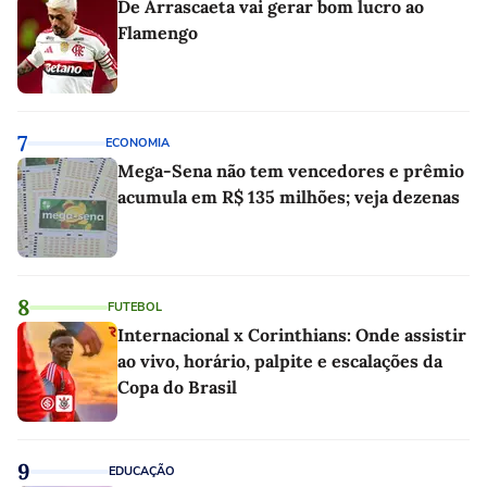
De Arrascaeta vai gerar bom lucro ao
Flamengo
7
ECONOMIA
Mega-Sena não tem vencedores e prêmio
acumula em R$ 135 milhões; veja dezenas
8
FUTEBOL
Internacional x Corinthians: Onde assistir
ao vivo, horário, palpite e escalações da
Copa do Brasil
9
EDUCAÇÃO