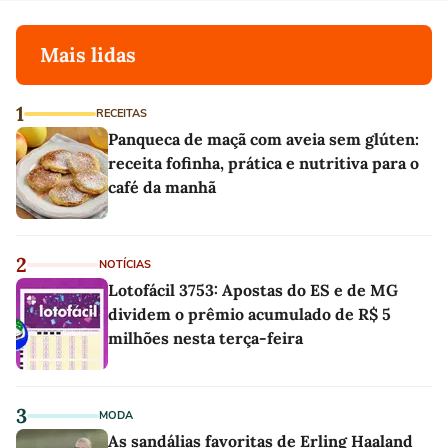
Mais lidas
1
RECEITAS
Panqueca de maçã com aveia sem glúten:
receita fofinha, prática e nutritiva para o
café da manhã
2
NOTÍCIAS
Lotofácil 3753: Apostas do ES e de MG
dividem o prêmio acumulado de R$ 5
milhões nesta terça-feira
3
MODA
As sandálias favoritas de Erling Haaland