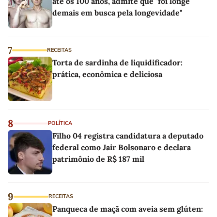
até os 100 anos, admite que "foi longe
demais em busca pela longevidade"
7
RECEITAS
Torta de sardinha de liquidificador:
prática, econômica e deliciosa
8
POLÍTICA
Filho 04 registra candidatura a deputado
federal como Jair Bolsonaro e declara
patrimônio de R$ 187 mil
9
RECEITAS
Panqueca de maçã com aveia sem glúten: