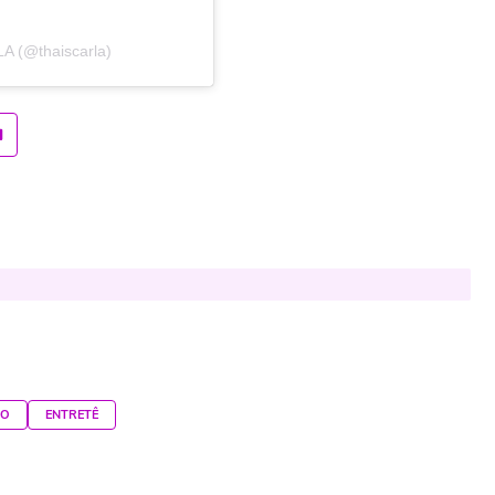
A (@thaiscarla)
DO
ENTRETÊ