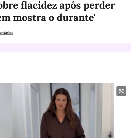
obre flacidez após perder
ém mostra o durante'
entários