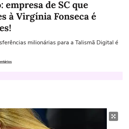
o: empresa de SC que
es à Virgínia Fonseca é
es!
ferências milionárias para a Talismã Digital é
entários