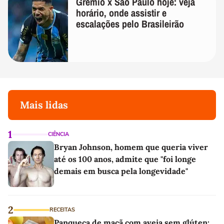
Grêmio x São Paulo hoje: veja
horário, onde assistir e
escalações pelo Brasileirão
Mais lidas
1
CIÊNCIA
Bryan Johnson, homem que queria viver
até os 100 anos, admite que "foi longe
demais em busca pela longevidade"
2
RECEITAS
Panqueca de maçã com aveia sem glúten: