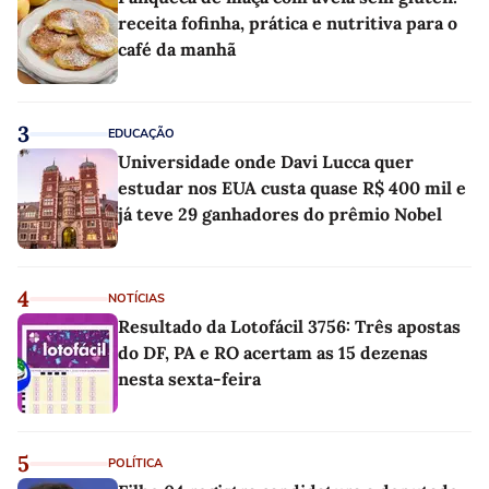
receita fofinha, prática e nutritiva para o
café da manhã
3
EDUCAÇÃO
Universidade onde Davi Lucca quer
estudar nos EUA custa quase R$ 400 mil e
já teve 29 ganhadores do prêmio Nobel
4
NOTÍCIAS
Resultado da Lotofácil 3756: Três apostas
do DF, PA e RO acertam as 15 dezenas
nesta sexta-feira
5
POLÍTICA