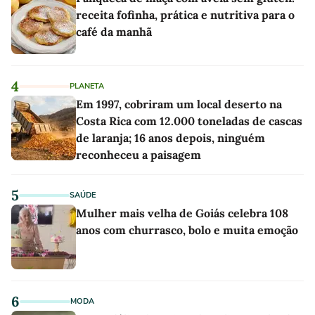
receita fofinha, prática e nutritiva para o
café da manhã
4
PLANETA
Em 1997, cobriram um local deserto na
Costa Rica com 12.000 toneladas de cascas
de laranja; 16 anos depois, ninguém
reconheceu a paisagem
5
SAÚDE
Mulher mais velha de Goiás celebra 108
anos com churrasco, bolo e muita emoção
6
MODA