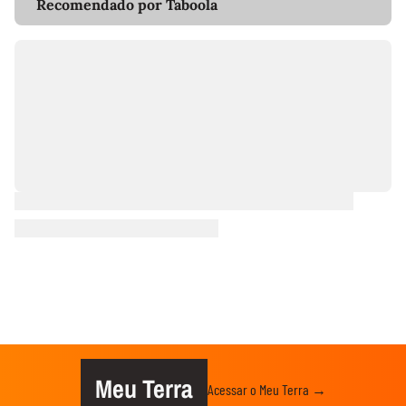
Recomendado por Taboola
Meu Terra
Acessar o Meu Terra →