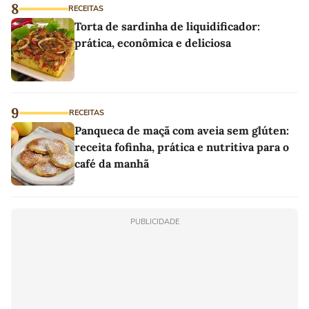
8
RECEITAS
Torta de sardinha de liquidificador:
prática, econômica e deliciosa
9
RECEITAS
Panqueca de maçã com aveia sem glúten:
receita fofinha, prática e nutritiva para o
café da manhã
PUBLICIDADE