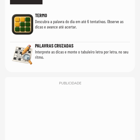
TERMO
Descubra a palavra do dia em até 6 tentativas. Observe as
dicas e avance até acertar.
PALAVRAS CRUZADAS
Interprete as dicas e monte o tabuleiro letra por letra, no seu
ritmo.
PUBLICIDADE