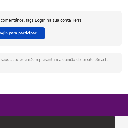
 comentários, faça Login na sua conta Terra
ogin para participar
seus autores e não representam a opinião deste site. Se achar