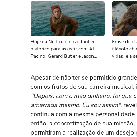
Hoje na Netflix: o novo thriller
Frase do di
histórico para assistir com Al
filósofo ch
Pacino, Gerard Butler e Jason
vidas, e a
Momoa
quando co
temos uma
Apesar de não ter se permitido grand
com os frutos de sua carreira musical,
"Depois, com o meu dinheiro, foi que c
amarrada mesmo. Eu sou assim"
, reve
continua com a mesma personalidade s
então, a concretização de sua missão
permitiram a realização de um desejo 