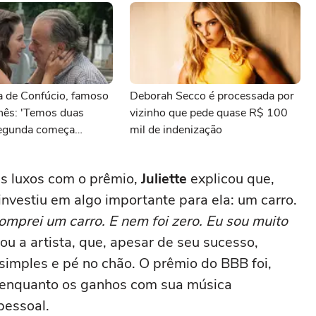
a de Confúcio, famoso
Deborah Secco é processada por
inês: 'Temos duas
vizinho que pede quase R$ 100
 segunda começa
mil de indenização
mpreendemos que só
'
es luxos com o prêmio,
Juliette
explicou que,
 investiu em algo importante para ela: um carro.
omprei um carro. E nem foi zero. Eu sou muito
lou a artista, que, apesar de seu sucesso,
imples e pé no chão. O prêmio do BBB foi,
, enquanto os ganhos com sua música
pessoal.