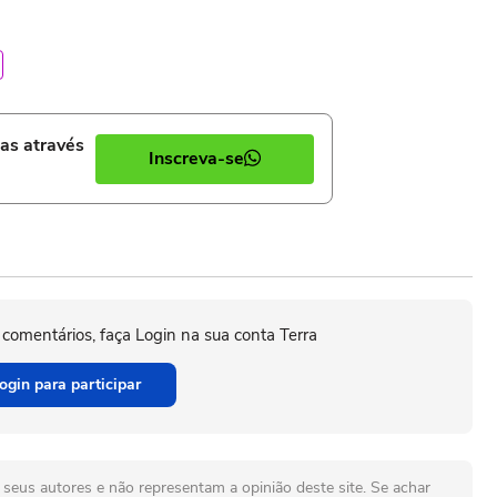
ias através
Inscreva-se
 comentários, faça Login na sua conta Terra
ogin para participar
seus autores e não representam a opinião deste site. Se achar