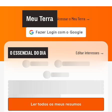
Meu Terra
Acessar o Meu Terra →
O ESSENCIAL DO DIA
Editar interesses →
Ler todos os meus resumos