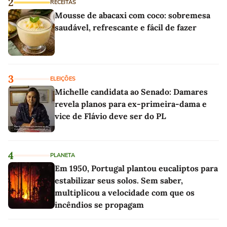
2
RECEITAS
Mousse de abacaxi com coco: sobremesa
saudável, refrescante e fácil de fazer
3
ELEIÇÕES
Michelle candidata ao Senado: Damares
revela planos para ex-primeira-dama e
vice de Flávio deve ser do PL
4
PLANETA
Em 1950, Portugal plantou eucaliptos para
estabilizar seus solos. Sem saber,
multiplicou a velocidade com que os
incêndios se propagam