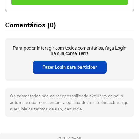
Comentários (0)
Para poder interagir com todos comentários, faça Login
na sua conta Terra
Fazer Login para participar
Os comentários são de responsabilidade exclusiva de seus
autores e não representam a opinião deste site. Se achar algo
que viole os termos de uso, denuncie.
PUBLICIDADE