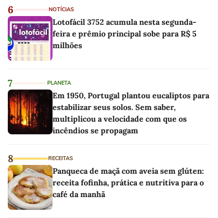
6
NOTÍCIAS
Lotofácil 3752 acumula nesta segunda-
feira e prêmio principal sobe para R$ 5
milhões
7
PLANETA
Em 1950, Portugal plantou eucaliptos para
estabilizar seus solos. Sem saber,
multiplicou a velocidade com que os
incêndios se propagam
8
RECEITAS
Panqueca de maçã com aveia sem glúten:
receita fofinha, prática e nutritiva para o
café da manhã