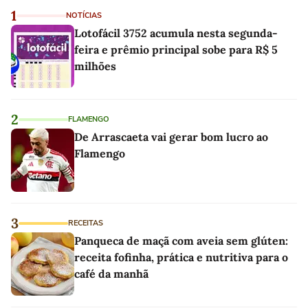
1
NOTÍCIAS
Lotofácil 3752 acumula nesta segunda-
feira e prêmio principal sobe para R$ 5
milhões
2
FLAMENGO
De Arrascaeta vai gerar bom lucro ao
Flamengo
3
RECEITAS
Panqueca de maçã com aveia sem glúten:
receita fofinha, prática e nutritiva para o
café da manhã