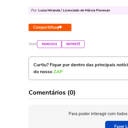
Por:
Luiza Miranda / Licenciado de Márcia Piovesan
Compartilhar
TAGS
FAMOSOS
ENTRETÊ
Curtiu? Fique por dentro das principais notíc
do nosso
ZAP
Comentários (0)
Para poder interagir com todos
Fazer L