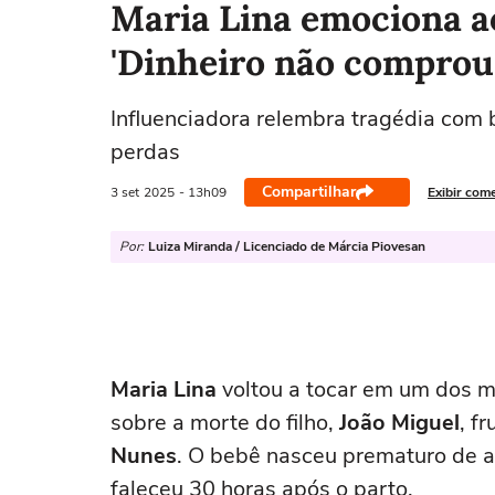
Maria Lina emociona ao
'Dinheiro não comprou 
Influenciadora relembra tragédia com 
perdas
Compartilhar
3 set
2025
- 13h09
Exibir com
Por:
Luiza Miranda / Licenciado de Márcia Piovesan
Maria Lina
voltou a tocar em um dos m
sobre a morte do filho,
João Miguel
, f
Nunes
. O bebê nasceu prematuro de 
faleceu 30 horas após o parto.