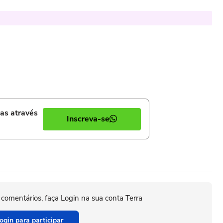
ias através
Inscreva-se
 comentários, faça Login na sua conta Terra
ogin para participar