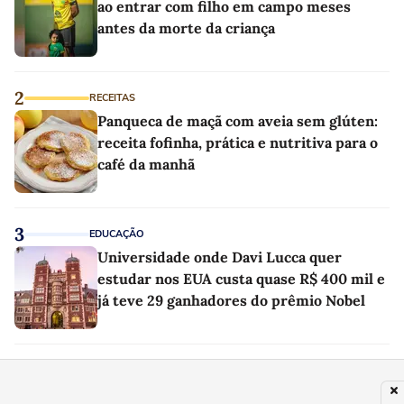
ao entrar com filho em campo meses
antes da morte da criança
2
RECEITAS
Panqueca de maçã com aveia sem glúten:
receita fofinha, prática e nutritiva para o
café da manhã
3
EDUCAÇÃO
Universidade onde Davi Lucca quer
estudar nos EUA custa quase R$ 400 mil e
já teve 29 ganhadores do prêmio Nobel
4
NOTÍCIAS
Lotofácil 3753: Apostas do ES e de MG