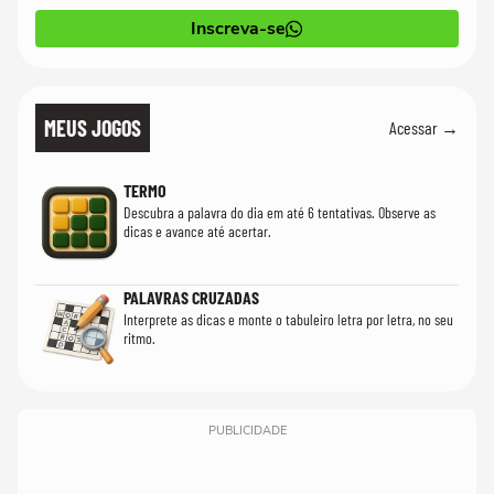
Inscreva-se
MEUS JOGOS
Acessar →
TERMO
Descubra a palavra do dia em até 6 tentativas. Observe as
dicas e avance até acertar.
PALAVRAS CRUZADAS
Interprete as dicas e monte o tabuleiro letra por letra, no seu
ritmo.
PUBLICIDADE