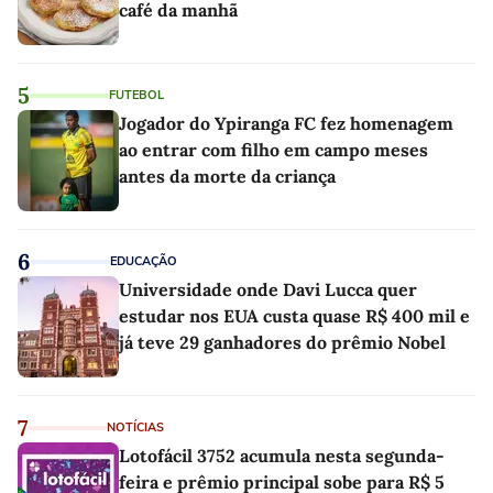
café da manhã
5
FUTEBOL
Jogador do Ypiranga FC fez homenagem
ao entrar com filho em campo meses
antes da morte da criança
6
EDUCAÇÃO
Universidade onde Davi Lucca quer
estudar nos EUA custa quase R$ 400 mil e
já teve 29 ganhadores do prêmio Nobel
7
NOTÍCIAS
Lotofácil 3752 acumula nesta segunda-
feira e prêmio principal sobe para R$ 5