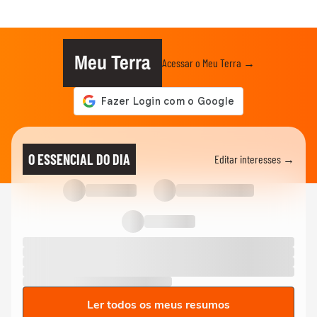
Meu Terra
Acessar o Meu Terra →
O ESSENCIAL DO DIA
Editar interesses →
Ler todos os meus resumos