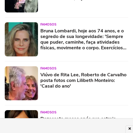
FAMOSOS
Bruna Lombardi, hoje aos 74 anos, e o
segredo de sua longevidade: 'Sempre
que puder, caminhe, faça atividades
físicas, movimente o corpo. Exercícios
diários, mesmo pequenos, são
libertadores'
FAMOSOS
Viúvo de Rita Lee, Roberto de Carvalho
posta fotos com Lilibeth Monteiro:
'Casal do ano'
FAMOSOS
Dezessete meses após sua estreia,
chega à Netflix um dos melhores filmes
de ficção científica, com uma nota