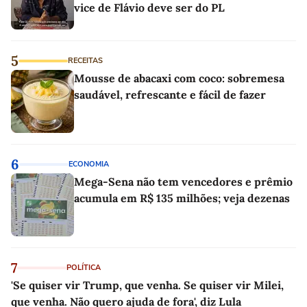
vice de Flávio deve ser do PL
5
RECEITAS
Mousse de abacaxi com coco: sobremesa
saudável, refrescante e fácil de fazer
6
ECONOMIA
Mega-Sena não tem vencedores e prêmio
acumula em R$ 135 milhões; veja dezenas
7
POLÍTICA
'Se quiser vir Trump, que venha. Se quiser vir Milei,
que venha. Não quero ajuda de fora', diz Lula