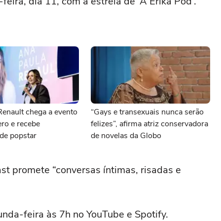
eira, dia 11, com a estreia de ‘A Erika Pod’.
Renault chega a evento
“Gays e transexuais nunca serão
ero e recebe
felizes”, afirma atriz conservadora
de popstar
de novelas da Globo
ast promete “conversas íntimas, risadas e
nda-feira às 7h no YouTube e Spotify.