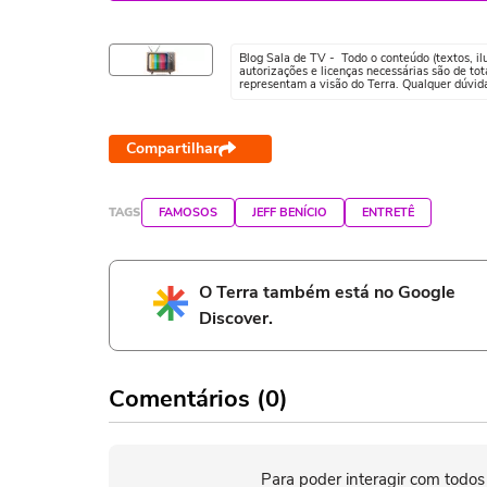
Blog Sala de TV - Todo o conteúdo (textos, ilus
autorizações e licenças necessárias são de tot
representam a visão do Terra. Qualquer dúvid
Compartilhar
TAGS
FAMOSOS
JEFF BENÍCIO
ENTRETÊ
O Terra também está no Google
Discover.
Comentários (0)
Para poder interagir com todos