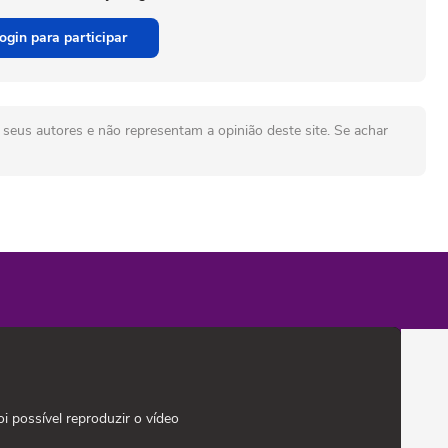
ogin para participar
seus autores e não representam a opinião deste site. Se achar
oi possível reproduzir o vídeo